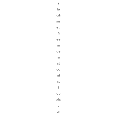
s
fa
cili
sis
et.
N
ee
m
ge
ru
st
co
nt
ac
t
op
als
u
gr