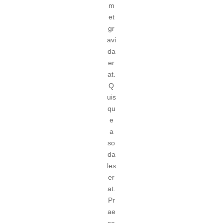
m
et
gr
avi
da
er
at.
Q
uis
qu
e
a
so
da
les
er
at.
Pr
ae