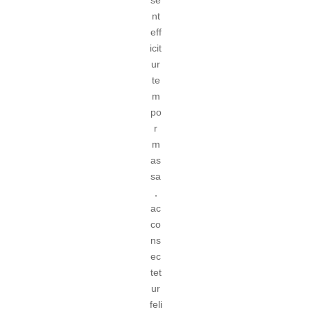
se
nt
eff
icit
ur
te
m
po
r
m
as
sa
,
ac
co
ns
ec
tet
ur
feli