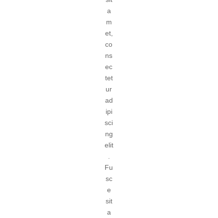
a
m
et,
co
ns
ec
tet
ur
ad
ipi
sci
ng
elit
.
Fu
sc
e
sit
a