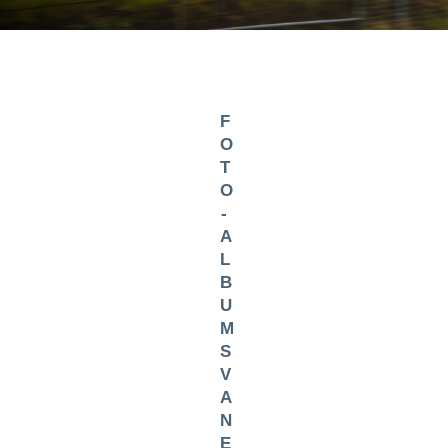
F
O
T
O
-
A
L
B
U
M
S
V
A
N
E