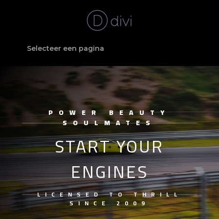
Selecteer een pagina
POWER BEAUTY
SOULMATES
START YOUR
ENGINES
LICENSED TO THRILL
SINCE 2009