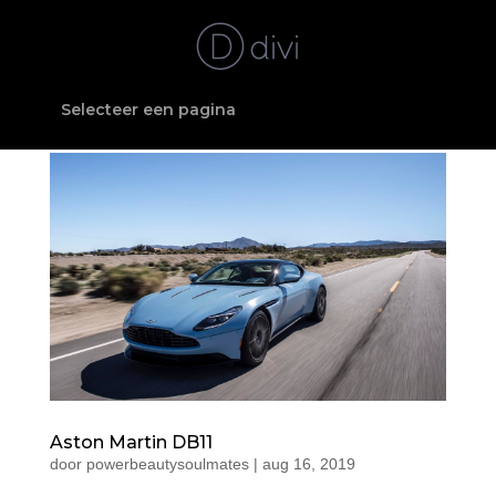
Selecteer een pagina
Aston Martin DB11
door
powerbeautysoulmates
|
aug 16, 2019